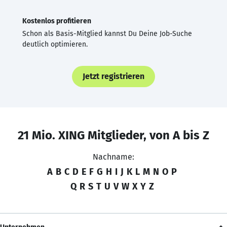
Kostenlos profitieren
Schon als Basis-Mitglied kannst Du Deine Job-Suche
deutlich optimieren.
Jetzt registrieren
21 Mio. XING Mitglieder, von A bis Z
Nachname:
A
B
C
D
E
F
G
H
I
J
K
L
M
N
O
P
Q
R
S
T
U
V
W
X
Y
Z