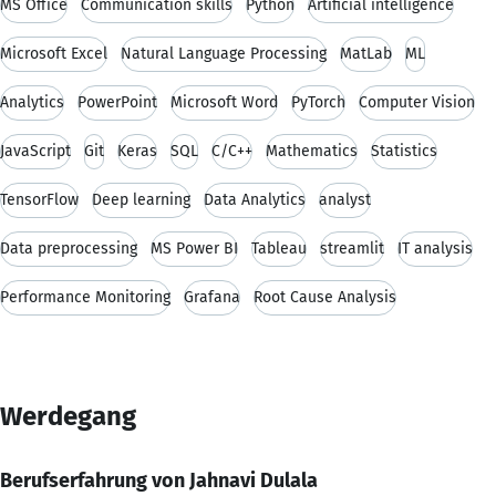
MS Office
Communication skills
Python
Artificial intelligence
Microsoft Excel
Natural Language Processing
MatLab
ML
Analytics
PowerPoint
Microsoft Word
PyTorch
Computer Vision
JavaScript
Git
Keras
SQL
C/C++
Mathematics
Statistics
TensorFlow
Deep learning
Data Analytics
analyst
Data preprocessing
MS Power BI
Tableau
streamlit
IT analysis
Performance Monitoring
Grafana
Root Cause Analysis
Werdegang
Berufserfahrung von Jahnavi Dulala