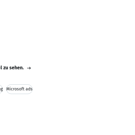
il zu sehen.
ng
Microsoft ads