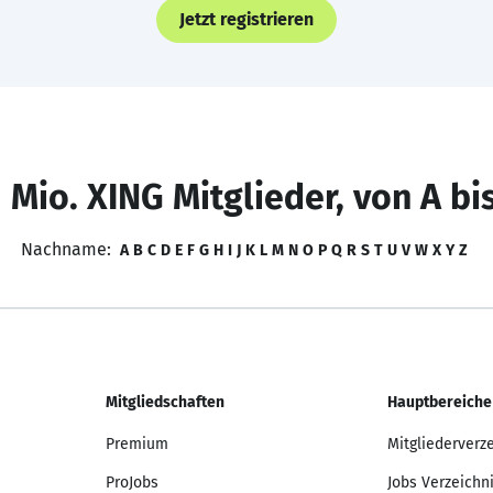
Jetzt registrieren
 Mio. XING Mitglieder, von A bi
Nachname:
A
B
C
D
E
F
G
H
I
J
K
L
M
N
O
P
Q
R
S
T
U
V
W
X
Y
Z
Mitgliedschaften
Hauptbereiche
Premium
Mitgliederverz
ProJobs
Jobs Verzeichn