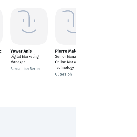
c
Yawar Anis
Pierre Maler
Muhammad Bilal
Digital Marketing
Senior Manager
Digital Media Buyer
Manager
Online Marketing &
Ginsheim-
Technology
Bernau bei Berlin
Gustavsburg
Gütersloh