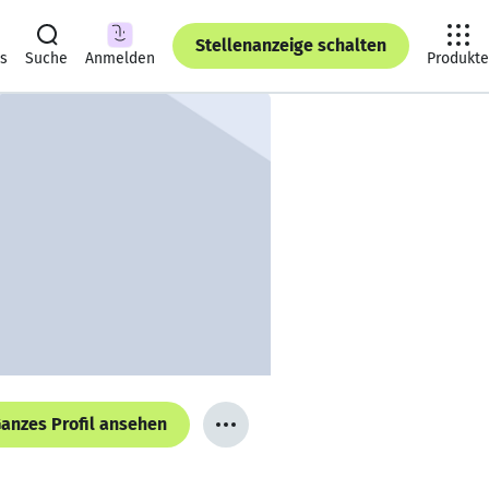
Stellenanzeige schalten
ts
Suche
Anmelden
Produkte
anzes Profil ansehen