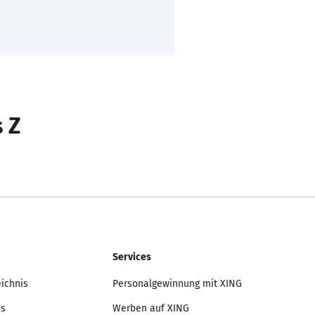
s Z
Services
eichnis
Personalgewinnung mit XING
is
Werben auf XING