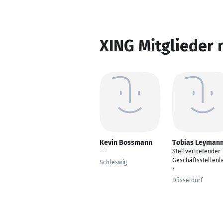
XING Mitglieder 
Kevin Bossmann
Tobias Leyman
---
Stellvertretender
Geschäftsstellenle
Schleswig
r
Düsseldorf