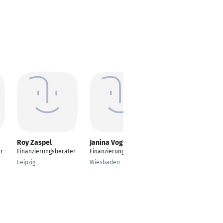
Roy Zaspel
Janina Vogt
Sebastian Horst
er
Finanzierungsberater
Finanzierungsberater
---
Leipzig
Wiesbaden
Limburg an der Lahn