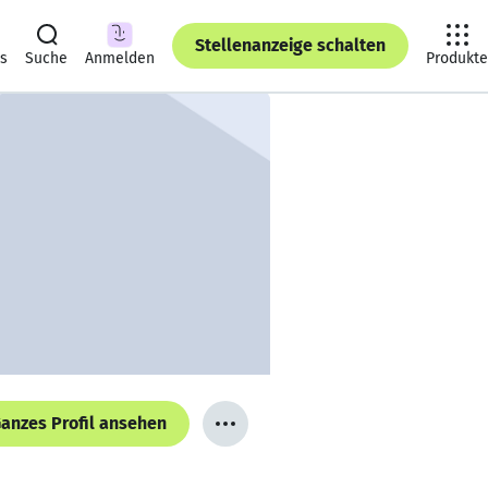
Stellenanzeige schalten
ts
Suche
Anmelden
Produkte
anzes Profil ansehen