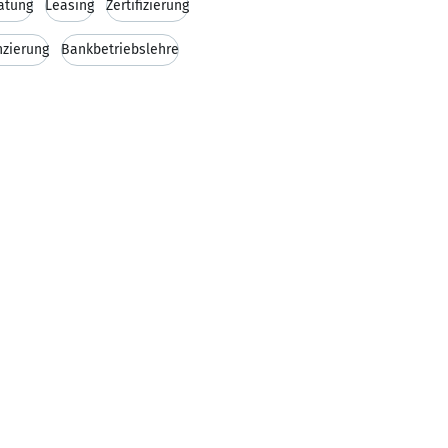
atung
Leasing
Zertifizierung
nzierung
Bankbetriebslehre