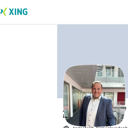
Jan Marc Colmsee
ist offen für Projekte. 🔎