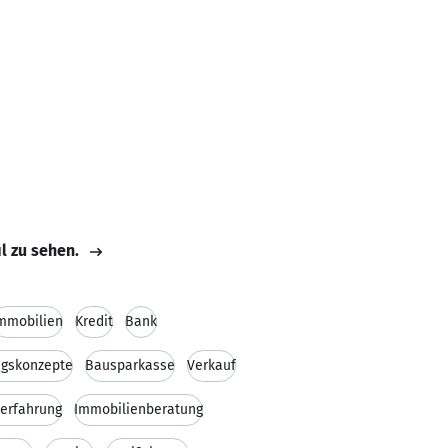
il zu sehen.
mmobilien
Kredit
Bank
ngskonzepte
Bausparkasse
Verkauf
serfahrung
Immobilienberatung