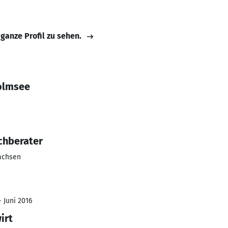
 ganze Profil zu sehen.
olmsee
chberater
achsen
- Juni 2016
irt