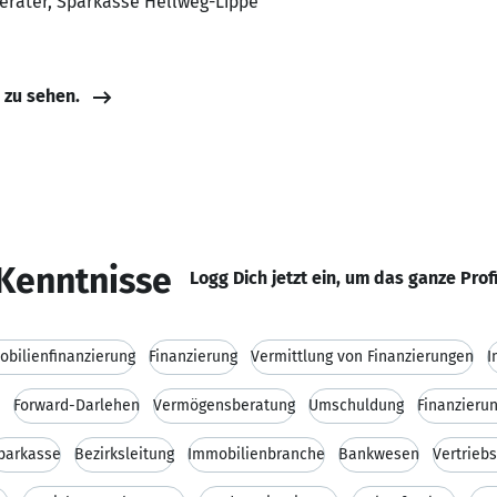
erater, Sparkasse Hellweg-Lippe
e zu sehen.
Kenntnisse
Logg Dich jetzt ein, um das ganze Prof
bilienfinanzierung
Finanzierung
Vermittlung von Finanzierungen
I
Forward-Darlehen
Vermögensberatung
Umschuldung
Finanzieru
parkasse
Bezirksleitung
Immobilienbranche
Bankwesen
Vertrieb