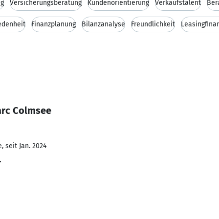
ng
Versicherungsberatung
Kundenorientierung
Verkaufstalent
Ber
edenheit
Finanzplanung
Bilanzanalyse
Freundlichkeit
Leasingfina
arc Colmsee
 seit Jan. 2024
r