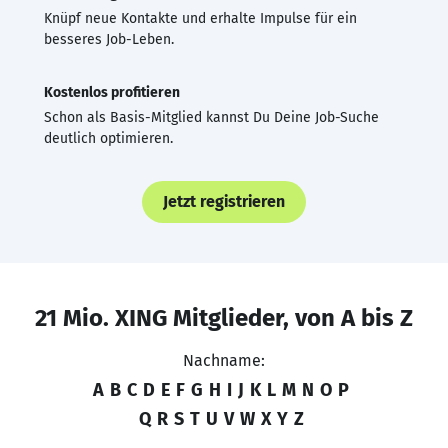
Knüpf neue Kontakte und erhalte Impulse für ein
besseres Job-Leben.
Kostenlos profitieren
Schon als Basis-Mitglied kannst Du Deine Job-Suche
deutlich optimieren.
Jetzt registrieren
21 Mio. XING Mitglieder, von A bis Z
Nachname:
A
B
C
D
E
F
G
H
I
J
K
L
M
N
O
P
Q
R
S
T
U
V
W
X
Y
Z