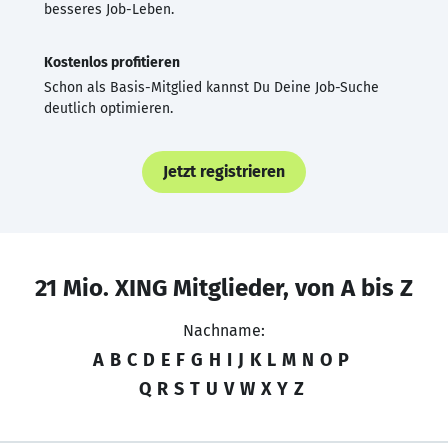
besseres Job-Leben.
Kostenlos profitieren
Schon als Basis-Mitglied kannst Du Deine Job-Suche
deutlich optimieren.
Jetzt registrieren
21 Mio. XING Mitglieder, von A bis Z
Nachname:
A
B
C
D
E
F
G
H
I
J
K
L
M
N
O
P
Q
R
S
T
U
V
W
X
Y
Z