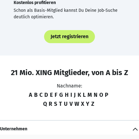
Kostenlos profitieren
Schon als Basis-Mitglied kannst Du Deine Job-Suche
deutlich optimieren.
Jetzt registrieren
21 Mio. XING Mitglieder, von A bis Z
Nachname:
A
B
C
D
E
F
G
H
I
J
K
L
M
N
O
P
Q
R
S
T
U
V
W
X
Y
Z
Unternehmen