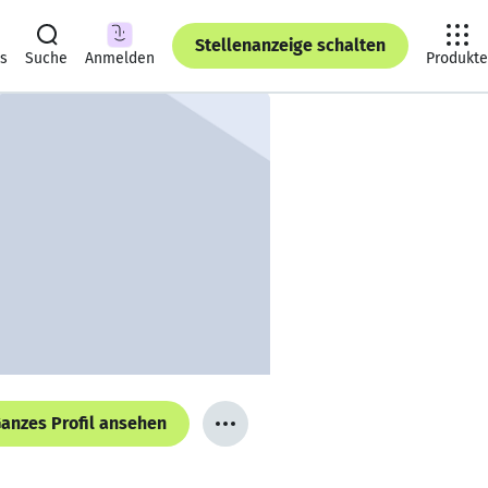
Stellenanzeige schalten
ts
Suche
Anmelden
Produkte
anzes Profil ansehen