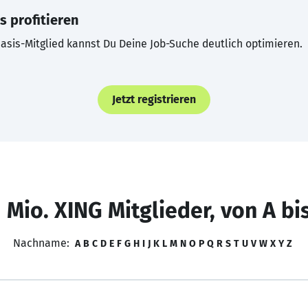
s profitieren
asis-Mitglied kannst Du Deine Job-Suche deutlich optimieren.
Jetzt registrieren
 Mio. XING Mitglieder, von A bi
Nachname:
A
B
C
D
E
F
G
H
I
J
K
L
M
N
O
P
Q
R
S
T
U
V
W
X
Y
Z