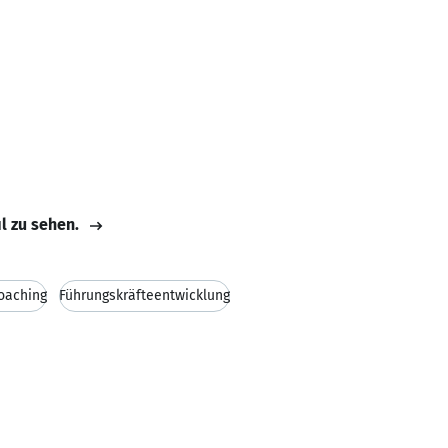
il zu sehen.
oaching
Führungskräfteentwicklung