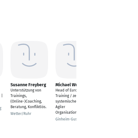
Susanne Freyberg
Michael Wurster
Dagmar Konrad
Unterstützung von
Head of European
Anerkanntes
 |
Trainings,
Training / zert.
Weiterbildungsinstitut
(Online-)Coaching,
systemischer Coach &
für EU Förderung bei
Beratung, Konfliktlös.
Agiler
Solo Selbstständigen
g
Organisationsentw.
Wetter/Ruhr
Rösrath/Köln
Ginheim-Gustavsburg