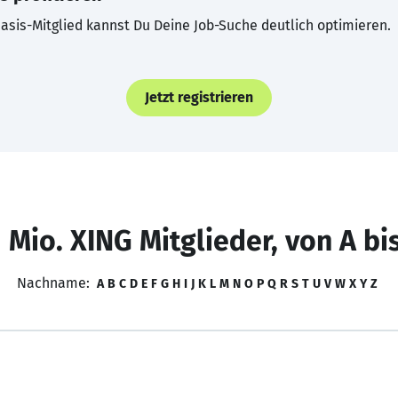
asis-Mitglied kannst Du Deine Job-Suche deutlich optimieren.
Jetzt registrieren
 Mio. XING Mitglieder, von A bi
Nachname:
A
B
C
D
E
F
G
H
I
J
K
L
M
N
O
P
Q
R
S
T
U
V
W
X
Y
Z