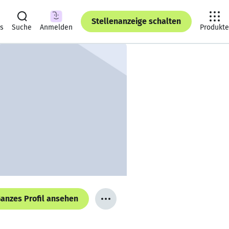
Stellenanzeige schalten
ts
Suche
Anmelden
Produkte
anzes Profil ansehen