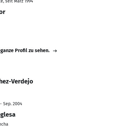
e, seit März 1994
or
 ganze Profil zu sehen.
chez-Verdejo
 - Sep. 2004
nglesa
ncha