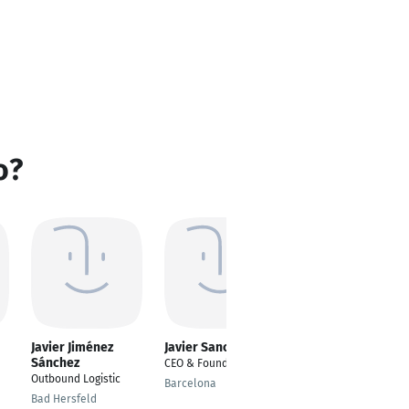
o?
Javier Jiménez
Javier Sanchez
Javier Fernandez
Sánchez
Sanchez
CEO & Founder
Outbound Logistic
Tecnico agricola,
Barcelona
florista
Bad Hersfeld