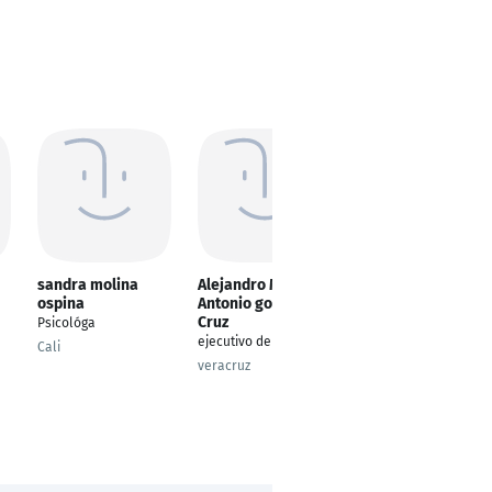
sandra molina
Alejandro Marco
Dafne Aranda
ospina
Antonio gonzalez
E-COMMERCE (privates
Cruz
Psicológa
Projekt)
ejecutivo de cuenta
Cali
Bergen-Enkheim
veracruz