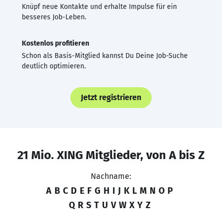
Knüpf neue Kontakte und erhalte Impulse für ein
besseres Job-Leben.
Kostenlos profitieren
Schon als Basis-Mitglied kannst Du Deine Job-Suche
deutlich optimieren.
Jetzt registrieren
21 Mio. XING Mitglieder, von A bis Z
Nachname:
A
B
C
D
E
F
G
H
I
J
K
L
M
N
O
P
Q
R
S
T
U
V
W
X
Y
Z