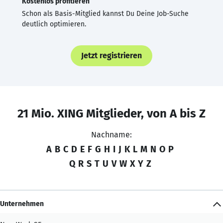
Kostenlos profitieren
Schon als Basis-Mitglied kannst Du Deine Job-Suche
deutlich optimieren.
Jetzt registrieren
21 Mio. XING Mitglieder, von A bis Z
Nachname:
A
B
C
D
E
F
G
H
I
J
K
L
M
N
O
P
Q
R
S
T
U
V
W
X
Y
Z
Unternehmen