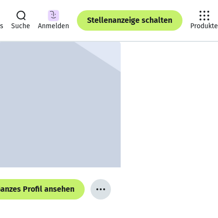
Stellenanzeige schalten
ts
Suche
Anmelden
Produkte
anzes Profil ansehen