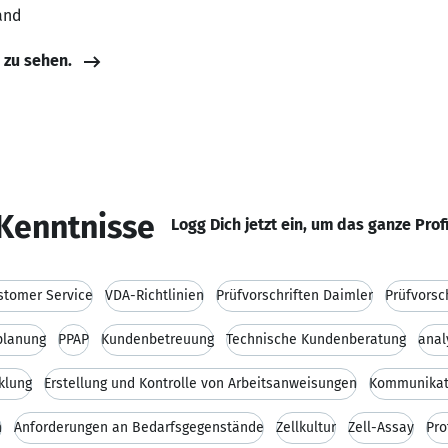
and
e zu sehen.
Kenntnisse
Logg Dich jetzt ein, um das ganze Prof
stomer Service
VDA-Richtlinien
Prüfvorschriften Daimler
Prüfvorsc
planung
PPAP
Kundenbetreuung
Technische Kundenberatung
anal
klung
Erstellung und Kontrolle von Arbeitsanweisungen
Kommunikat
n
Anforderungen an Bedarfsgegenstände
Zellkultur
Zell-Assay
Pro