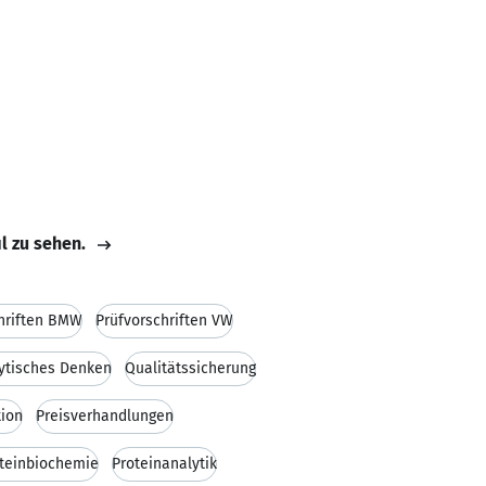
il zu sehen.
hriften BMW
Prüfvorschriften VW
ytisches Denken
Qualitätssicherung
ion
Preisverhandlungen
teinbiochemie
Proteinanalytik