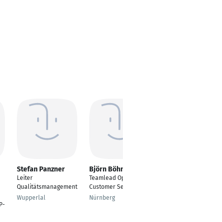
Stefan Panzner
Björn Böhm
Kamilla Messerer
Leiter
Teamlead Operativer
Teamleiterin Service
Qualitätsmanagement
Customer Service
Organisationsplattfor
m
Wupperlal
Nürnberg
P-
Nürnberg