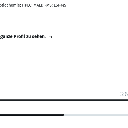
ptidchemie; HPLC; MALDI-MS; ESI-MS
 ganze Profil zu sehen.
C2 (