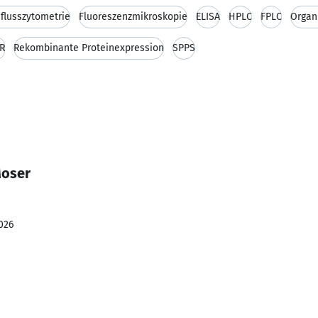
flusszytometrie
Fluoreszenzmikroskopie
ELISA
HPLC
FPLC
Organ
R
Rekombinante Proteinexpression
SPPS
Moser
026