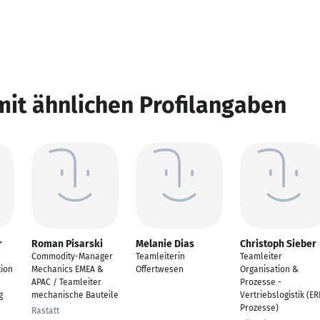
mit ähnlichen Profilangaben
r
Roman Pisarski
Melanie Dias
Christoph Sieber
Commodity-Manager
Teamleiterin
Teamleiter
tion
Mechanics EMEA &
Offertwesen
Organisation &
APAC / Teamleiter
Prozesse -
g
mechanische Bauteile
Vertriebslogistik (ER
Prozesse)
Rastatt