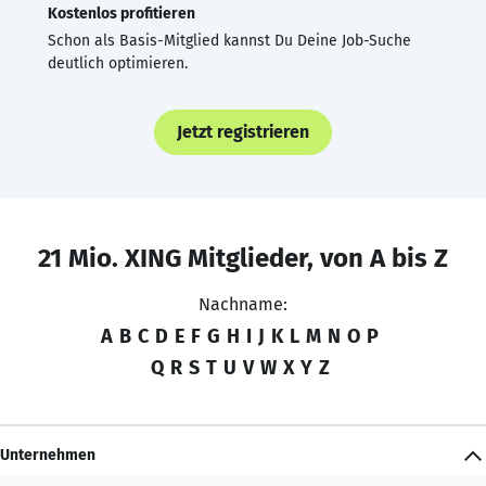
Kostenlos profitieren
Schon als Basis-Mitglied kannst Du Deine Job-Suche
deutlich optimieren.
Jetzt registrieren
21 Mio. XING Mitglieder, von A bis Z
Nachname:
A
B
C
D
E
F
G
H
I
J
K
L
M
N
O
P
Q
R
S
T
U
V
W
X
Y
Z
Unternehmen