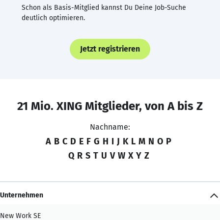
Schon als Basis-Mitglied kannst Du Deine Job-Suche
deutlich optimieren.
Jetzt registrieren
21 Mio. XING Mitglieder, von A bis Z
Nachname:
A
B
C
D
E
F
G
H
I
J
K
L
M
N
O
P
Q
R
S
T
U
V
W
X
Y
Z
Unternehmen
New Work SE