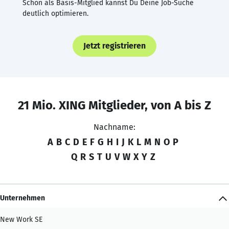
Schon als Basis-Mitglied kannst Du Deine Job-Suche
deutlich optimieren.
Jetzt registrieren
21 Mio. XING Mitglieder, von A bis Z
Nachname:
A
B
C
D
E
F
G
H
I
J
K
L
M
N
O
P
Q
R
S
T
U
V
W
X
Y
Z
Unternehmen
New Work SE