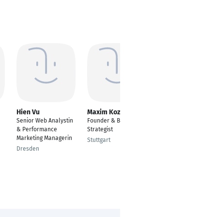
Hien Vu
Maxim Kozyuk
Fabienne
Ackermann
Senior Web Analystin
Founder & B2B SEO
Auszubildende
& Performance
Strategist
Kauffrau für
Marketing Managerin
Stuttgart
Marketingkommunikat
Dresden
ion
Bonn