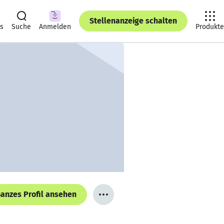
Stellenanzeige schalten
ts
Suche
Anmelden
Produkte
anzes Profil ansehen