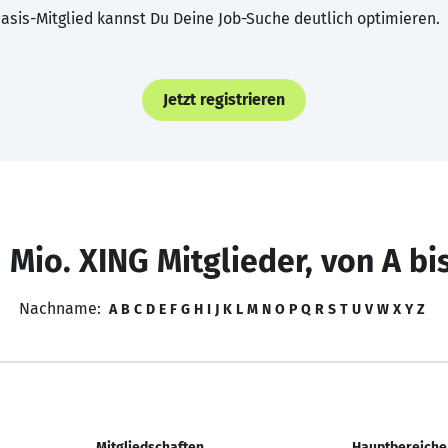
asis-Mitglied kannst Du Deine Job-Suche deutlich optimieren.
Jetzt registrieren
 Mio. XING Mitglieder, von A bi
Nachname:
A
B
C
D
E
F
G
H
I
J
K
L
M
N
O
P
Q
R
S
T
U
V
W
X
Y
Z
Mitgliedschaften
Hauptbereiche