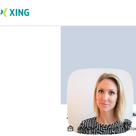
Johanna Ludwig
B
Angestellt, Corporate Val