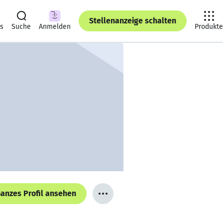
Stellenanzeige schalten
ts
Suche
Anmelden
Produkte
anzes Profil ansehen