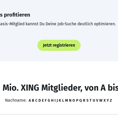
s profitieren
asis-Mitglied kannst Du Deine Job-Suche deutlich optimieren.
Jetzt registrieren
 Mio. XING Mitglieder, von A bi
Nachname:
A
B
C
D
E
F
G
H
I
J
K
L
M
N
O
P
Q
R
S
T
U
V
W
X
Y
Z