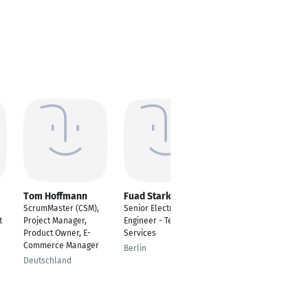
Tom Hoffmann
Fuad Stark
Meikel Baum-
Rivera
ScrumMaster (CSM),
Senior Electrical
Referent
t
Project Manager,
Engineer - Technical
Vertriebssteuerung &
Product Owner, E-
Services
Koordination
Commerce Manager
Berlin
autofinanz
Deutschland
Wuppertal