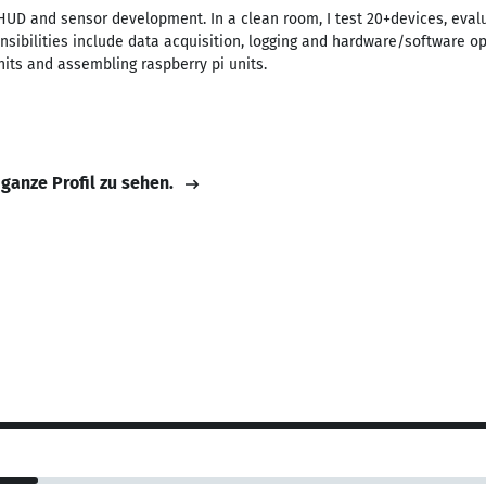
R-HUD and sensor development. In a clean room, I test 20+devices, eval
nsibilities include data acquisition, logging and hardware/software ope
nits and assembling raspberry pi units.
 ganze Profil zu sehen.