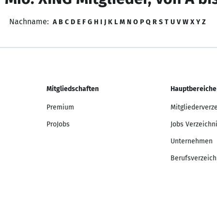
Nachname:
A
B
C
D
E
F
G
H
I
J
K
L
M
N
O
P
Q
R
S
T
U
V
W
X
Y
Z
Mitgliedschaften
Hauptbereiche
Premium
Mitgliederverz
ProJobs
Jobs Verzeichn
Unternehmen
Berufsverzeich