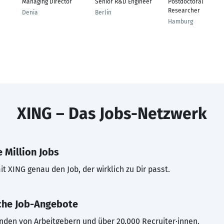
Managing Director
Senior R&D Engineer
Postdoctoral
Researcher
Denia
Berlin
Hamburg
XING – Das Jobs-Netzwerk
 Million Jobs
t XING genau den Job, der wirklich zu Dir passt.
che Job-Angebote
inden von Arbeitgebern und über 20.000 Recruiter·innen.