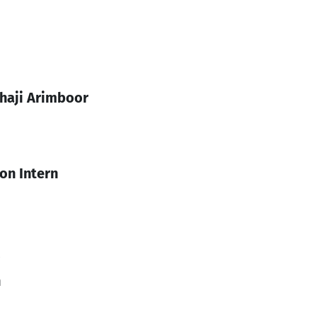
Shaji Arimboor
on Intern
n