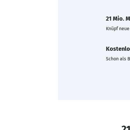
21 Mio. M
Knüpf neue 
Kostenlo
Schon als B
21