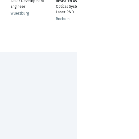
Laser Development
Research Assistant -
Wissenschaftlicher
Engineer
Optical Systems &
Mitarbeiter
Laser R&D
Wuerzburg
Jena
Bochum