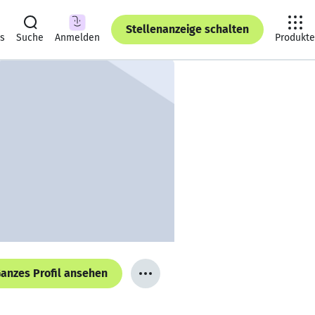
Stellenanzeige schalten
ts
Suche
Anmelden
Produkte
anzes Profil ansehen