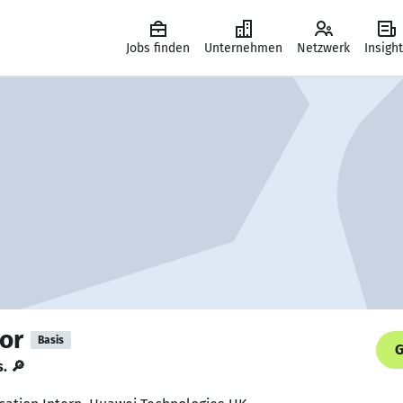
Jobs finden
Unternehmen
Netzwerk
Insigh
or
Basis
G
s. 🔎