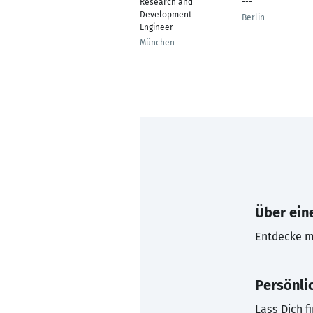
Research and
---
Development
Berlin
Engineer
München
Über eine
Entdecke mi
Persönli
Lass Dich f