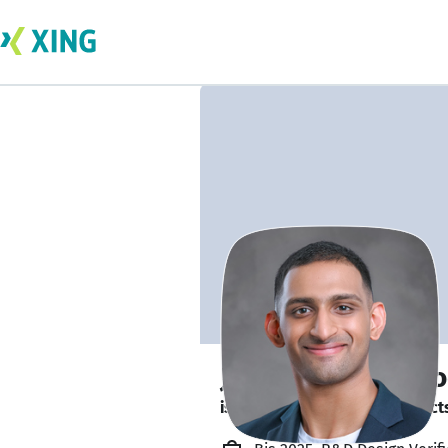
John Shaji Arimbo
is looking for freelance project