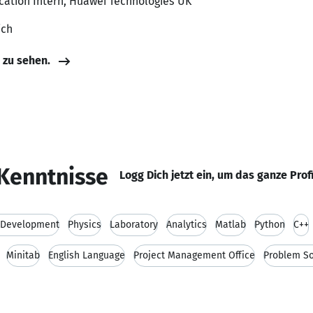
ication Intern, Huawei Technologies UK
ich
e zu sehen.
Kenntnisse
Logg Dich jetzt ein, um das ganze Prof
 Development
Physics
Laboratory
Analytics
Matlab
Python
C++
Minitab
English Language
Project Management Office
Problem So