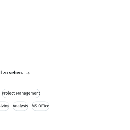
il zu sehen.
Project Management
lving
Analysis
MS Office