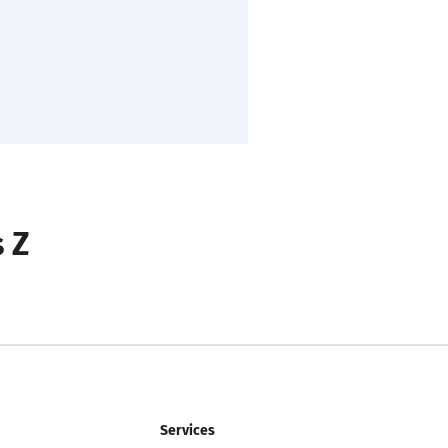
s Z
Services