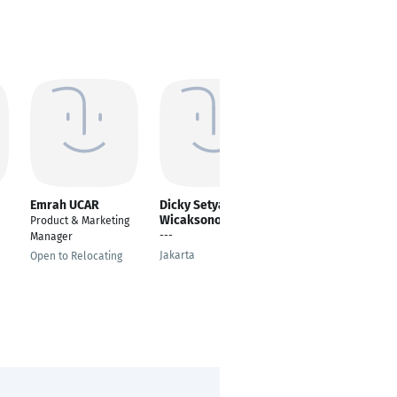
Emrah UCAR
Dicky Setyawan
Masanori HATSUSE
Wicaksono
Product & Marketing
---
---
Manager
Hamburg
Jakarta
Open to Relocating