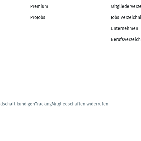
Premium
Mitgliederverz
ProJobs
Jobs Verzeichn
Unternehmen
Berufsverzeich
edschaft kündigen
Tracking
Mitgliedschaften widerrufen