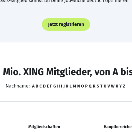
asis-Mitglied kannst Du Deine Job-Suche deutlich optimieren.
Jetzt registrieren
 Mio. XING Mitglieder, von A bi
Nachname:
A
B
C
D
E
F
G
H
I
J
K
L
M
N
O
P
Q
R
S
T
U
V
W
X
Y
Z
Mitgliedschaften
Hauptbereiche