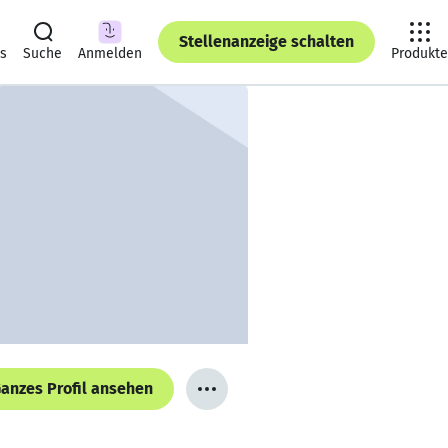
Stellenanzeige schalten
ts
Suche
Anmelden
Produkte
anzes Profil ansehen