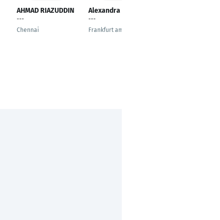
AHMAD RIAZUDDIN
Alexandra Ciobanu
Abdelsalam Magdy
---
---
---
Chennai
Frankfurt am Main
Dubai