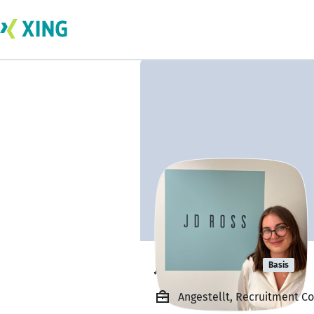
Julia Ducret
Basis
Angestellt, Recruitment Co