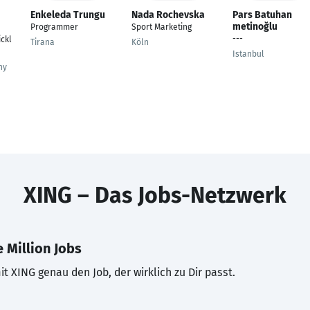
Enkeleda Trungu
Nada Rochevska
Pars Batuhan
metinoğlu
Programmer
Sport Marketing
---
ickl
Tirana
Köln
Istanbul
ny
XING – Das Jobs-Netzwerk
 Million Jobs
t XING genau den Job, der wirklich zu Dir passt.