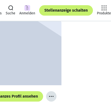
Stellenanzeige schalten
ts
Suche
Anmelden
Produkte
anzes Profil ansehen