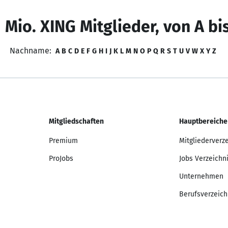
 Mio. XING Mitglieder, von A bi
Nachname:
A
B
C
D
E
F
G
H
I
J
K
L
M
N
O
P
Q
R
S
T
U
V
W
X
Y
Z
Mitgliedschaften
Hauptbereiche
Premium
Mitgliederverz
ProJobs
Jobs Verzeichn
Unternehmen
Berufsverzeich