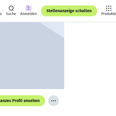
Stellenanzeige schalten
ts
Suche
Anmelden
Produkte
anzes Profil ansehen