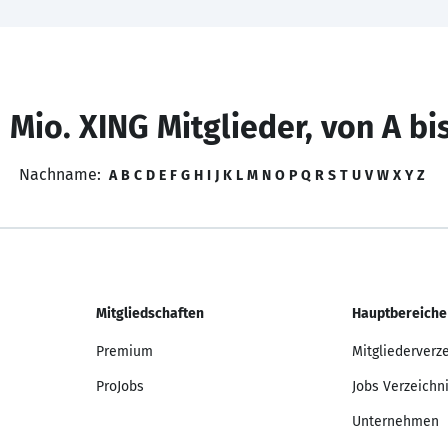
 Mio. XING Mitglieder, von A bi
Nachname:
A
B
C
D
E
F
G
H
I
J
K
L
M
N
O
P
Q
R
S
T
U
V
W
X
Y
Z
Mitgliedschaften
Hauptbereiche
Premium
Mitgliederverz
ProJobs
Jobs Verzeichn
Unternehmen