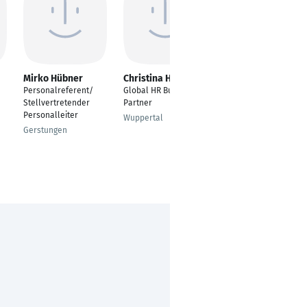
Mirko Hübner
Christina Holt
Christina Strehlow
Personalreferent/
Global HR Business
Bewerbungscoach &
Stellvertretender
Partner
Interim Recruiterin |
Personalleiter
Coaching für Job &
Wuppertal
Karriere |
Gerstungen
München