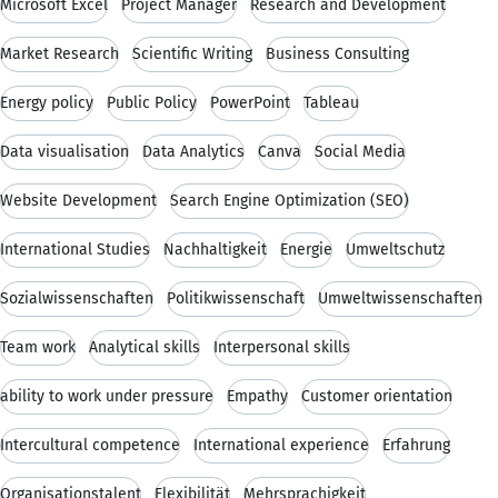
Microsoft Excel
Project Manager
Research and Development
Market Research
Scientific Writing
Business Consulting
Energy policy
Public Policy
PowerPoint
Tableau
Data visualisation
Data Analytics
Canva
Social Media
Website Development
Search Engine Optimization (SEO)
International Studies
Nachhaltigkeit
Energie
Umweltschutz
Sozialwissenschaften
Politikwissenschaft
Umweltwissenschaften
Team work
Analytical skills
Interpersonal skills
ability to work under pressure
Empathy
Customer orientation
Intercultural competence
International experience
Erfahrung
Organisationstalent
Flexibilität
Mehrsprachigkeit