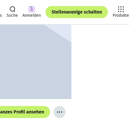
Stellenanzeige schalten
ts
Suche
Anmelden
Produkte
anzes Profil ansehen