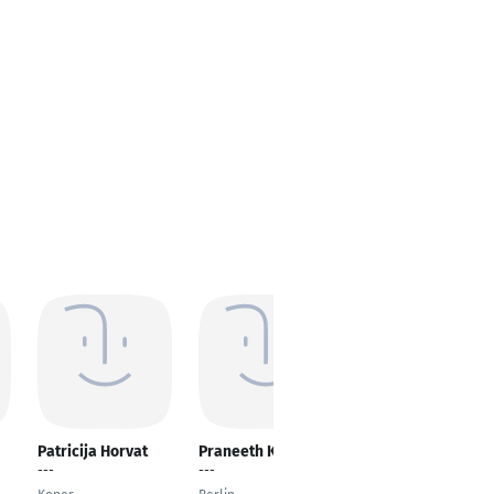
Patricija Horvat
Praneeth Koduru
Komal Mehta
---
---
IT Project
Management Lead |