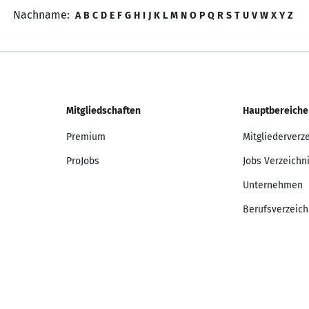
Nachname:
A
B
C
D
E
F
G
H
I
J
K
L
M
N
O
P
Q
R
S
T
U
V
W
X
Y
Z
Mitgliedschaften
Hauptbereiche
Premium
Mitgliederverz
ProJobs
Jobs Verzeichn
Unternehmen
Berufsverzeich