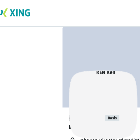
KEN Ken
Basis
is travelling.