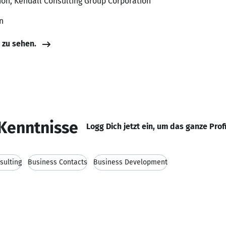
tion, Kendall Consulting Group Corporation
n
e zu sehen.
Kenntnisse
Logg Dich jetzt ein, um das ganze Prof
sulting
Business Contacts
Business Development