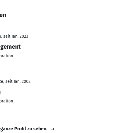
Ken
 seit Jan. 2023
agement
oration
, seit Jan. 2002
n
oration
 ganze Profil zu sehen.