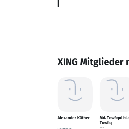
XING Mitglieder 
Alexander Käther
Md. Towfiqul Is
Towfiq
---
---