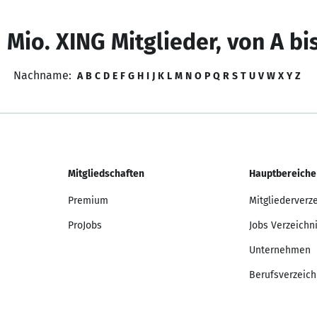
 Mio. XING Mitglieder, von A bi
Nachname:
A
B
C
D
E
F
G
H
I
J
K
L
M
N
O
P
Q
R
S
T
U
V
W
X
Y
Z
Mitgliedschaften
Hauptbereiche
Premium
Mitgliederverz
ProJobs
Jobs Verzeichn
Unternehmen
Berufsverzeich