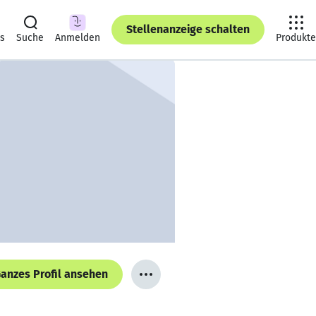
Stellenanzeige schalten
ts
Suche
Anmelden
Produkte
anzes Profil ansehen