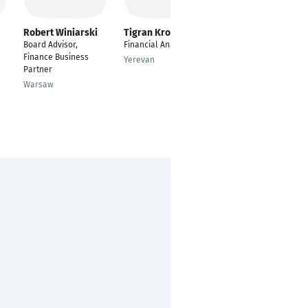
Robert Winiarski
Tigran Kroyan
Anett Szabo
Board Advisor,
Financial Analyst
CFO/COO
Finance Business
Yerevan
Trier
Partner
Warsaw