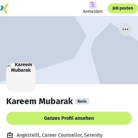
Job posten
Anmelden
Kareem Mubarak
Basis
Ganzes Profil ansehen
Angestellt, Career Counsellor, Serenity