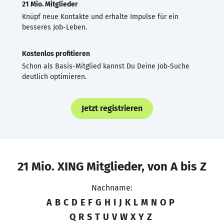
21 Mio. Mitglieder
Knüpf neue Kontakte und erhalte Impulse für ein
besseres Job-Leben.
Kostenlos profitieren
Schon als Basis-Mitglied kannst Du Deine Job-Suche
deutlich optimieren.
Jetzt registrieren
21 Mio. XING Mitglieder, von A bis Z
Nachname:
A
B
C
D
E
F
G
H
I
J
K
L
M
N
O
P
Q
R
S
T
U
V
W
X
Y
Z