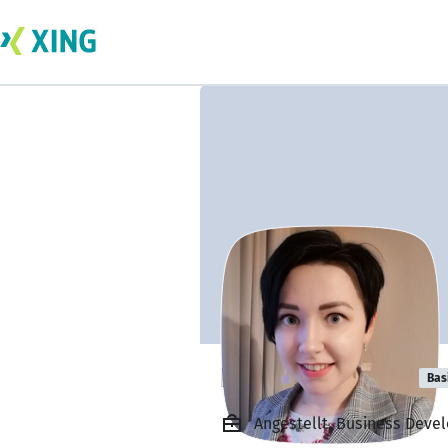
Kate Zharikova
Bas
Angestellt, Business Deve