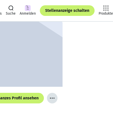
Stellenanzeige schalten
ts
Suche
Anmelden
Produkte
anzes Profil ansehen