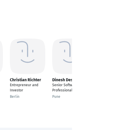
Christian Richter
Dinesh Deshpande
Sneha Bafna
Entrepreneur and
Senior Software
Senior Test
Investor
Professional
Engineering Analyst
Berlin
Pune
Bangalore