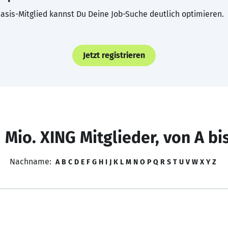
asis-Mitglied kannst Du Deine Job-Suche deutlich optimieren.
Jetzt registrieren
 Mio. XING Mitglieder, von A bi
Nachname:
A
B
C
D
E
F
G
H
I
J
K
L
M
N
O
P
Q
R
S
T
U
V
W
X
Y
Z