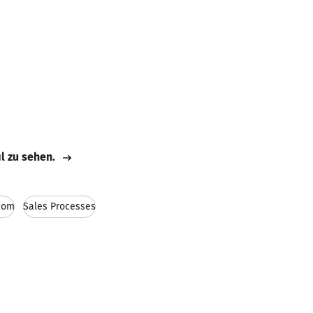
il zu sehen.
.com
Sales Processes