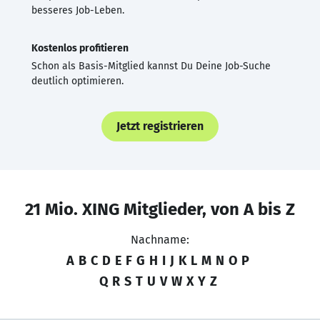
besseres Job-Leben.
Kostenlos profitieren
Schon als Basis-Mitglied kannst Du Deine Job-Suche
deutlich optimieren.
Jetzt registrieren
21 Mio. XING Mitglieder, von A bis Z
Nachname:
A
B
C
D
E
F
G
H
I
J
K
L
M
N
O
P
Q
R
S
T
U
V
W
X
Y
Z