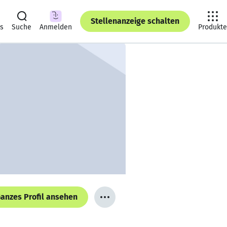
Stellenanzeige schalten
ts
Suche
Anmelden
Produkte
anzes Profil ansehen