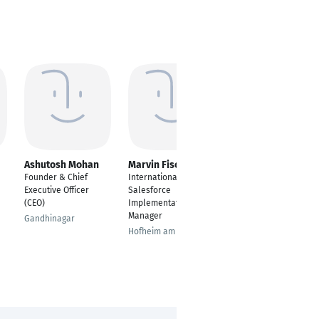
Ashutosh Mohan
Marvin Fischer
Dhiraj Kumar
Founder & Chief
International
Development &
Executive Officer
Salesforce
Architecture Team
(CEO)
Implementation
Lead
Manager
Gandhinagar
Munich
Hofheim am Taunus