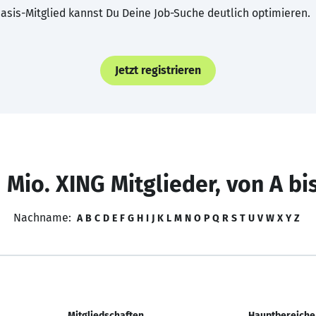
asis-Mitglied kannst Du Deine Job-Suche deutlich optimieren.
Jetzt registrieren
 Mio. XING Mitglieder, von A bi
Nachname:
A
B
C
D
E
F
G
H
I
J
K
L
M
N
O
P
Q
R
S
T
U
V
W
X
Y
Z
Mitgliedschaften
Hauptbereiche