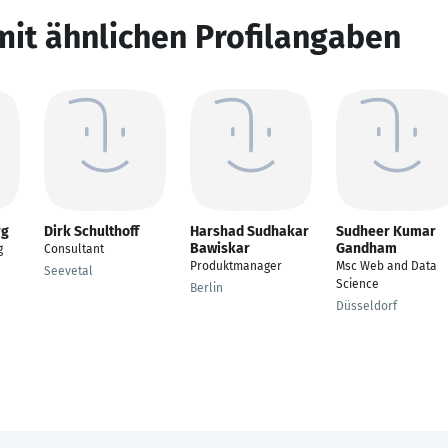
mit ähnlichen Profilangaben
rg
Dirk Schulthoff
Harshad Sudhakar
Sudheer Kumar
Bawiskar
Gandham
g
Consultant
Produktmanager
Msc Web and Data
Seevetal
Science
Berlin
Düsseldorf