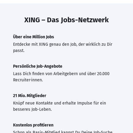
XING – Das Jobs-Netzwerk
Über eine Million Jobs
Entdecke mit XING genau den Job, der wirklich zu Dir
passt.
Persönliche Job-Angebote
Lass Dich finden von Arbeitgebern und über 20.000
Recruiter·innen.
21 Mio. Mitglieder
Knüpf neue Kontakte und erhalte Impulse für ein
besseres Job-Leben.
Kostenlos profitieren
Schon als Basis-Mitglied kannst Du Deine Job-Suche