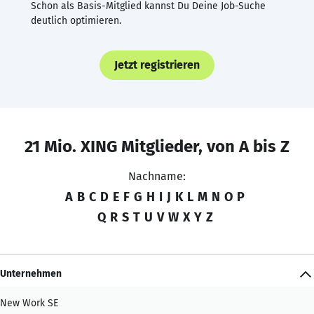
Schon als Basis-Mitglied kannst Du Deine Job-Suche
deutlich optimieren.
Jetzt registrieren
21 Mio. XING Mitglieder, von A bis Z
Nachname:
A
B
C
D
E
F
G
H
I
J
K
L
M
N
O
P
Q
R
S
T
U
V
W
X
Y
Z
Unternehmen
New Work SE