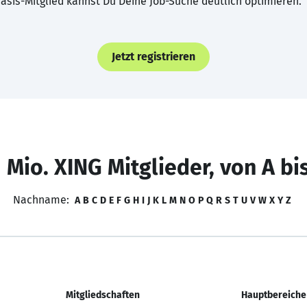
asis-Mitglied kannst Du Deine Job-Suche deutlich optimieren.
Jetzt registrieren
 Mio. XING Mitglieder, von A bi
Nachname:
A
B
C
D
E
F
G
H
I
J
K
L
M
N
O
P
Q
R
S
T
U
V
W
X
Y
Z
Mitgliedschaften
Hauptbereiche