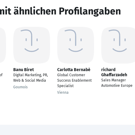
mit ähnlichen Profilangaben
Banu Biret
Carlotta Bernabè
richard
Ghaffarzadeh
of
Digital Marketing, PR,
Global Customer
Sales Manager
Web & Social Media
Success Enablement
Automotive Europe
Specialist
Goumois
Vienna