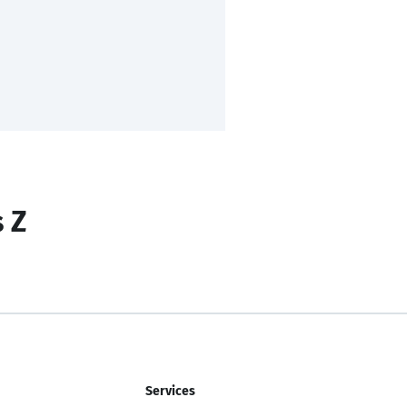
s Z
Services