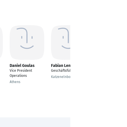
Daniel Goulas
Fabian Lentz
Syed Hassan
Vice President
Geschäftsführer
---
Operations
Katzenelnbogen
Az Zamalik
Athens