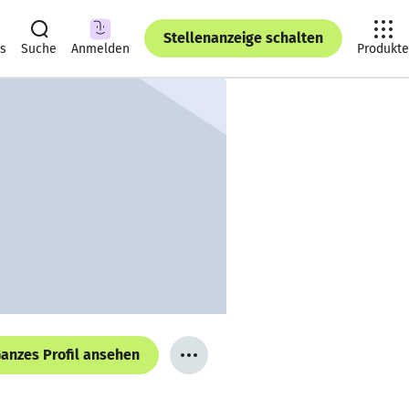
Stellenanzeige schalten
ts
Suche
Anmelden
Produkte
anzes Profil ansehen