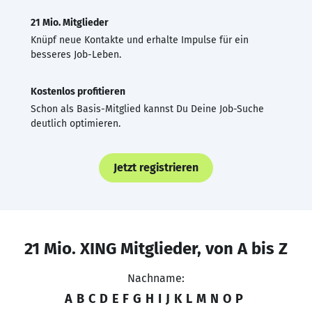
21 Mio. Mitglieder
Knüpf neue Kontakte und erhalte Impulse für ein
besseres Job-Leben.
Kostenlos profitieren
Schon als Basis-Mitglied kannst Du Deine Job-Suche
deutlich optimieren.
Jetzt registrieren
21 Mio. XING Mitglieder, von A bis Z
Nachname:
A
B
C
D
E
F
G
H
I
J
K
L
M
N
O
P