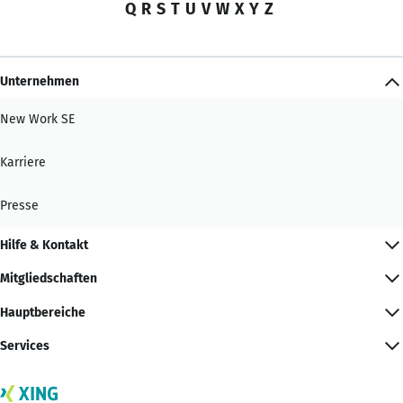
Q
R
S
T
U
V
W
X
Y
Z
Unternehmen
New Work SE
Karriere
Presse
Hilfe & Kontakt
Mitgliedschaften
Hauptbereiche
Services