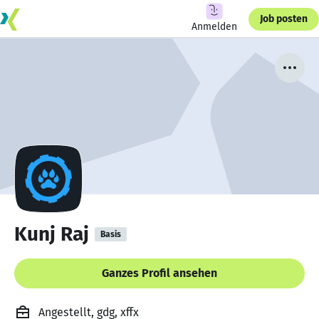
Job posten
Anmelden
Kunj Raj
Basis
Ganzes Profil ansehen
Angestellt, gdg, xffx