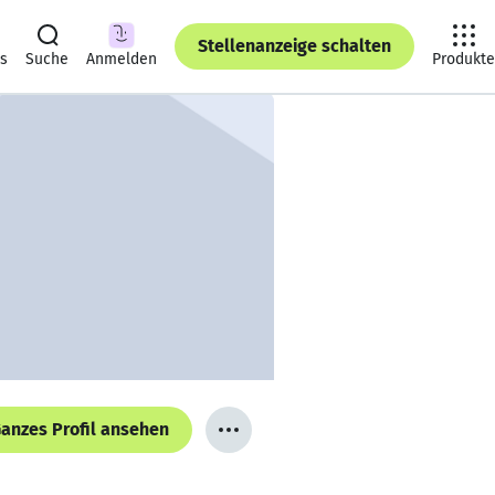
Stellenanzeige schalten
ts
Suche
Anmelden
Produkte
anzes Profil ansehen