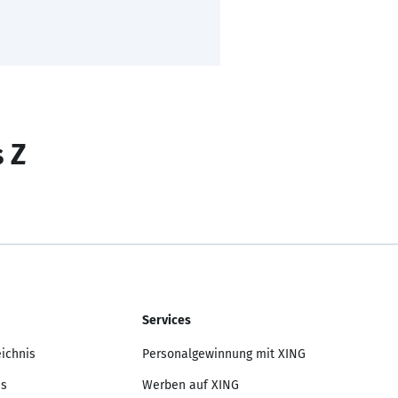
s Z
Services
eichnis
Personalgewinnung mit XING
is
Werben auf XING