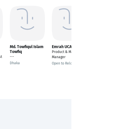
Md. Towfiqul Islam
Emrah UCAR
Amit Singh
Towfiq
Product & Marketing
IT-Projektmitarbeiter
st
---
Manager
Düsseldorf
Dhaka
Open to Relocating