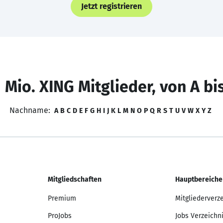
Jetzt registrieren
 Mio. XING Mitglieder, von A bi
Nachname:
A
B
C
D
E
F
G
H
I
J
K
L
M
N
O
P
Q
R
S
T
U
V
W
X
Y
Z
Mitgliedschaften
Hauptbereiche
Premium
Mitgliederverz
ProJobs
Jobs Verzeichn