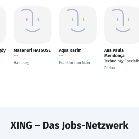
gdy
Masanori HATSUSE
Aqsa Karim
Ana Paula
Mendonça
---
---
Technology Speciali
Hamburg
Frankfurt am Main
Padua
XING – Das Jobs-Netzwerk