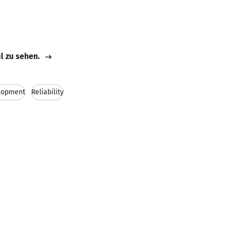
il zu sehen.
lopment
Reliability