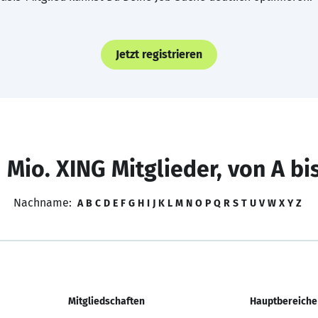
Jetzt registrieren
 Mio. XING Mitglieder, von A bi
Nachname:
A
B
C
D
E
F
G
H
I
J
K
L
M
N
O
P
Q
R
S
T
U
V
W
X
Y
Z
Mitgliedschaften
Hauptbereiche