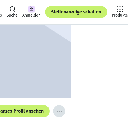
Stellenanzeige schalten
ts
Suche
Anmelden
Produkte
anzes Profil ansehen