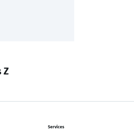
s Z
Services