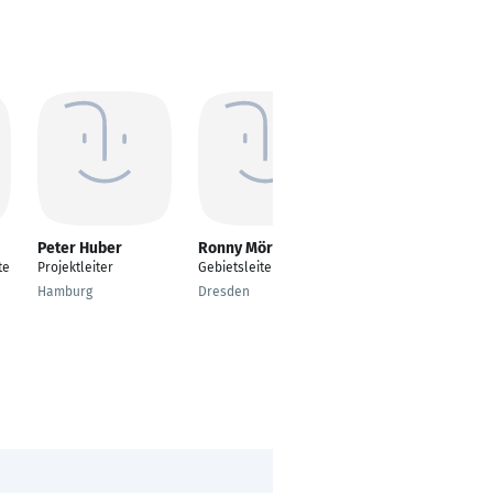
Peter Huber
Ronny Mörl
Holger Brand
te
Projektleiter
Gebietsleiter
Kaufmännischer
Leiter
Hamburg
Dresden
München