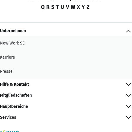
Q
R
S
T
U
V
W
X
Y
Z
Unternehmen
New Work SE
Karriere
Presse
Hilfe & Kontakt
Mitgliedschaften
Hauptbereiche
Services