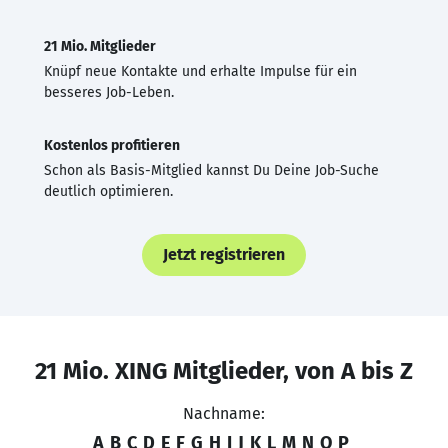
21 Mio. Mitglieder
Knüpf neue Kontakte und erhalte Impulse für ein
besseres Job-Leben.
Kostenlos profitieren
Schon als Basis-Mitglied kannst Du Deine Job-Suche
deutlich optimieren.
Jetzt registrieren
21 Mio. XING Mitglieder, von A bis Z
Nachname:
A
B
C
D
E
F
G
H
I
J
K
L
M
N
O
P