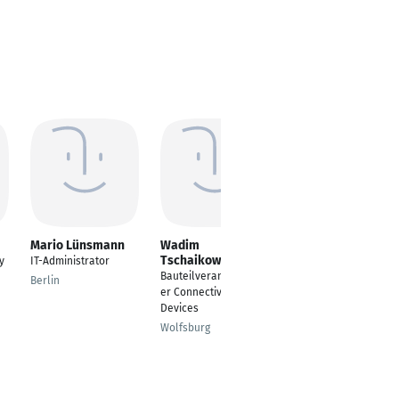
Mario Lünsmann
Wadim
Benedikt Esseling
Tschaikowski
y
IT-Administrator
Business Analyst
Bauteilverantwortlich
Bankprozesse &
Berlin
er Connectivity
Produktmanager
Devices
Münster
Wolfsburg