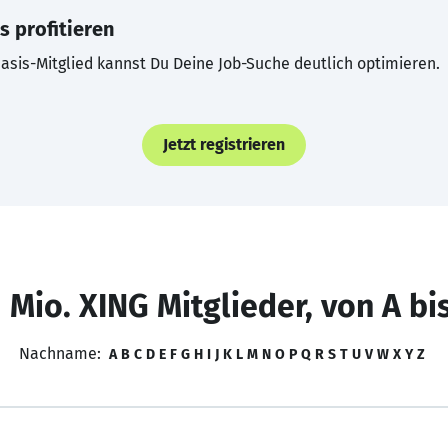
s profitieren
asis-Mitglied kannst Du Deine Job-Suche deutlich optimieren.
Jetzt registrieren
 Mio. XING Mitglieder, von A bi
Nachname:
A
B
C
D
E
F
G
H
I
J
K
L
M
N
O
P
Q
R
S
T
U
V
W
X
Y
Z