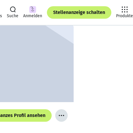
Stellenanzeige schalten
ts
Suche
Anmelden
Produkte
anzes Profil ansehen