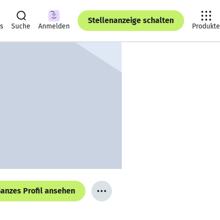
Stellenanzeige schalten
ts
Suche
Anmelden
Produkte
anzes Profil ansehen