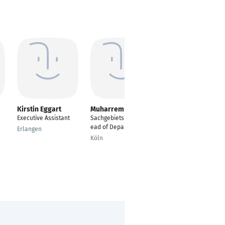
Kirstin Eggart
Muharrem Shala
Ercument AKBALIK
Executive Assistant
Sachgebietsleitung/H
Team Leader, IT
ead of Department
Erlangen
Langenfeld
Köln