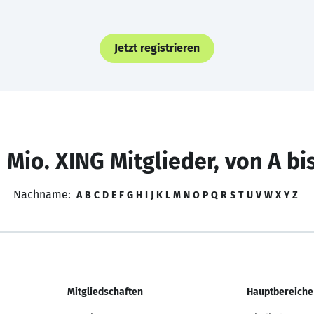
Jetzt registrieren
 Mio. XING Mitglieder, von A bi
Nachname:
A
B
C
D
E
F
G
H
I
J
K
L
M
N
O
P
Q
R
S
T
U
V
W
X
Y
Z
Mitgliedschaften
Hauptbereiche