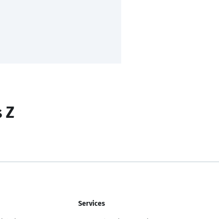
s Z
Services