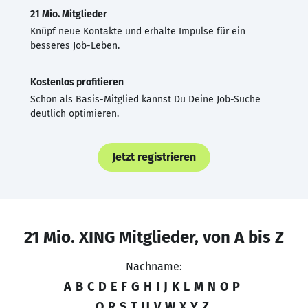
21 Mio. Mitglieder
Knüpf neue Kontakte und erhalte Impulse für ein
besseres Job-Leben.
Kostenlos profitieren
Schon als Basis-Mitglied kannst Du Deine Job-Suche
deutlich optimieren.
Jetzt registrieren
21 Mio. XING Mitglieder, von A bis Z
Nachname:
A
B
C
D
E
F
G
H
I
J
K
L
M
N
O
P
Q
R
S
T
U
V
W
X
Y
Z