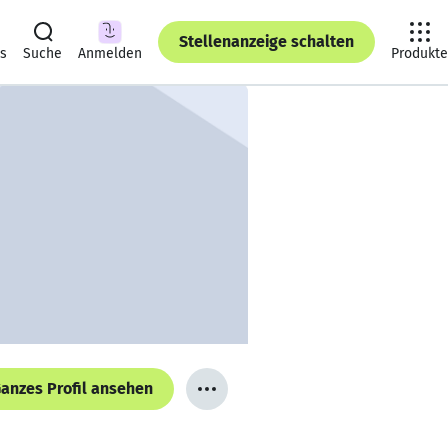
Stellenanzeige schalten
ts
Suche
Anmelden
Produkte
anzes Profil ansehen