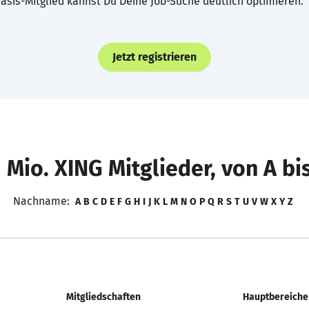
asis-Mitglied kannst Du Deine Job-Suche deutlich optimieren.
Jetzt registrieren
 Mio. XING Mitglieder, von A bi
Nachname:
A
B
C
D
E
F
G
H
I
J
K
L
M
N
O
P
Q
R
S
T
U
V
W
X
Y
Z
Mitgliedschaften
Hauptbereiche