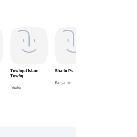
Towfiqul Islam
Shailu Ps
Zhanetta
Towfiq
Manukian
---
---
---
Bangalore
Dhaka
Munich