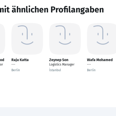
mit ähnlichen Profilangaben
od
Raju Katta
Zeynep Son
Wafa Mohamed
or
---
Logistics Manager
---
Berlin
İstanbul
Berlin