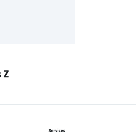
s Z
Services