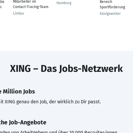
Mitarbeiter im
die
Bereich
Hamburg
Contact-Tracing-Team
H
Sportförderung
Lindau
Königswinter
XING – Das Jobs-Netzwerk
 Million Jobs
t XING genau den Job, der wirklich zu Dir passt.
che Job-Angebote
inden von Arbeitgebern und über 20.000 Recruiter·innen.