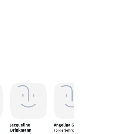
Jacqueline
Angelina Gelman
Jule Wellinger
Brinkmann
Förderlehrkraft
Assistant to EVP