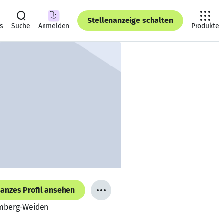
Stellenanzeige schalten
ts
Suche
Anmelden
Produkte
anzes Profil ansehen
Amberg-Weiden