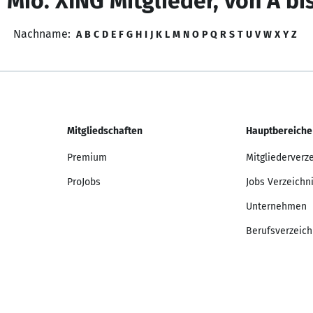
 Mio. XING Mitglieder, von A bi
Nachname:
A
B
C
D
E
F
G
H
I
J
K
L
M
N
O
P
Q
R
S
T
U
V
W
X
Y
Z
Mitgliedschaften
Hauptbereiche
Premium
Mitgliederverz
ProJobs
Jobs Verzeichn
Unternehmen
Berufsverzeich