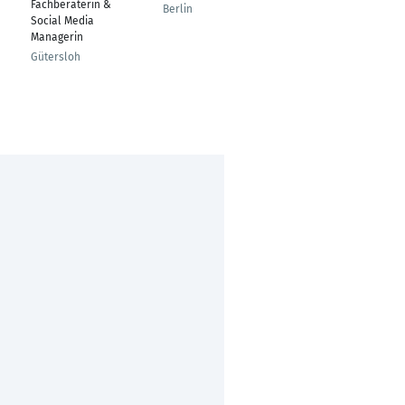
Fachberaterin &
Accounting &
Berlin
Social Media
Controlling and SVP
Managerin
Corporate Finance
Gütersloh
Frankfurt am Main