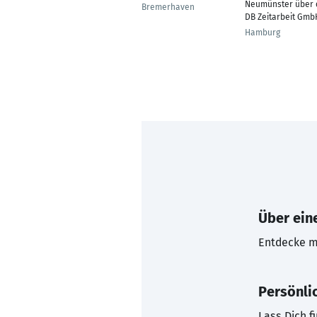
Neumünster über 
Bremerhaven
DB Zeitarbeit Gmb
Hamburg
Über eine
Entdecke mi
Persönli
Lass Dich f