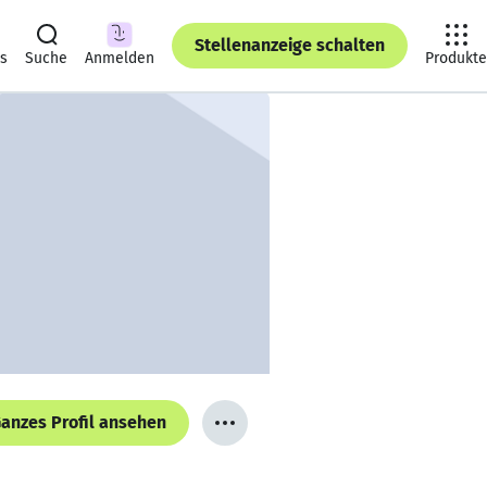
Stellenanzeige schalten
ts
Suche
Anmelden
Produkte
anzes Profil ansehen