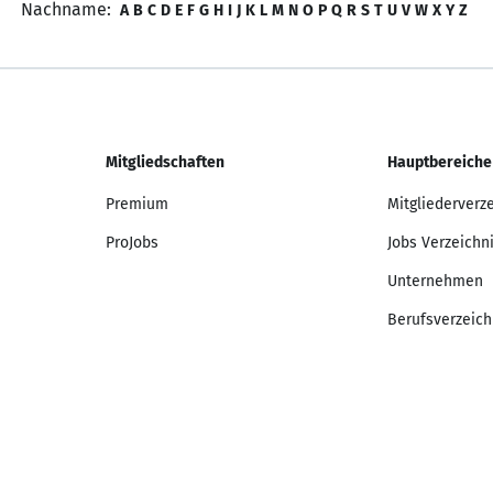
Nachname:
A
B
C
D
E
F
G
H
I
J
K
L
M
N
O
P
Q
R
S
T
U
V
W
X
Y
Z
Mitgliedschaften
Hauptbereiche
Premium
Mitgliederverz
ProJobs
Jobs Verzeichn
Unternehmen
Berufsverzeich