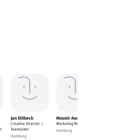
Jan Ehlbeck
Mounir Aouina
Yaren Sayın
Creative Director /
Marketing Manager
Digital Marketing
t
Teamleiter
Specialist
Hamburg
Hamburg
Stuttgart