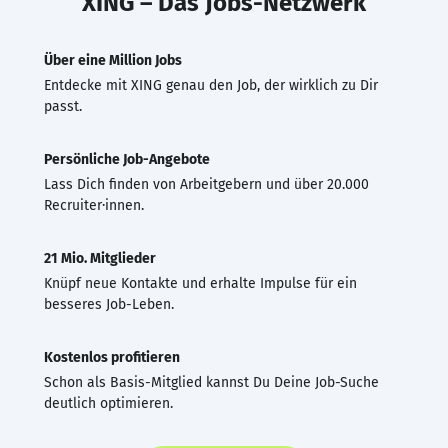
XING – Das Jobs-Netzwerk
Über eine Million Jobs
Entdecke mit XING genau den Job, der wirklich zu Dir
passt.
Persönliche Job-Angebote
Lass Dich finden von Arbeitgebern und über 20.000
Recruiter·innen.
21 Mio. Mitglieder
Knüpf neue Kontakte und erhalte Impulse für ein
besseres Job-Leben.
Kostenlos profitieren
Schon als Basis-Mitglied kannst Du Deine Job-Suche
deutlich optimieren.