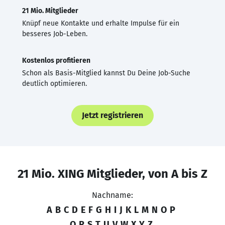
21 Mio. Mitglieder
Knüpf neue Kontakte und erhalte Impulse für ein
besseres Job-Leben.
Kostenlos profitieren
Schon als Basis-Mitglied kannst Du Deine Job-Suche
deutlich optimieren.
Jetzt registrieren
21 Mio. XING Mitglieder, von A bis Z
Nachname:
A
B
C
D
E
F
G
H
I
J
K
L
M
N
O
P
Q
R
S
T
U
V
W
X
Y
Z