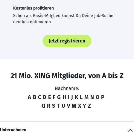
Kostenlos profitieren
Schon als Basis-Mitglied kannst Du Deine Job-Suche
deutlich optimieren.
Jetzt registrieren
21 Mio. XING Mitglieder, von A bis Z
Nachname:
A
B
C
D
E
F
G
H
I
J
K
L
M
N
O
P
Q
R
S
T
U
V
W
X
Y
Z
Unternehmen