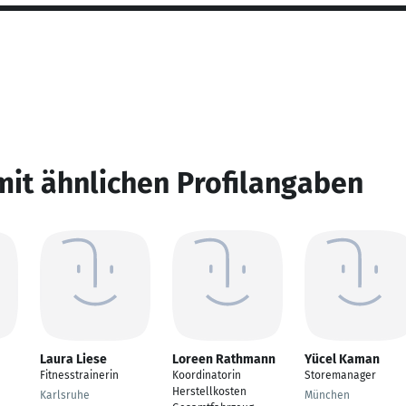
mit ähnlichen Profilangaben
Laura Liese
Loreen Rathmann
Yücel Kaman
Fitnesstrainerin
Koordinatorin
Storemanager
Herstellkosten
Karlsruhe
München