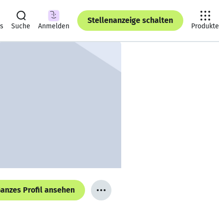
Stellenanzeige schalten
ts
Suche
Anmelden
Produkte
anzes Profil ansehen