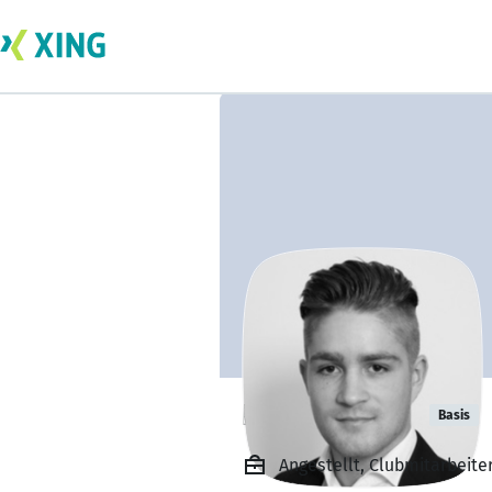
Lukas Junker
Basis
Angestellt, Clubmitarbeite