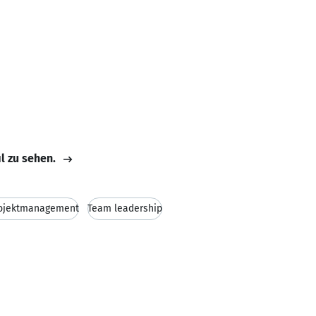
il zu sehen.
ojektmanagement
Team leadership