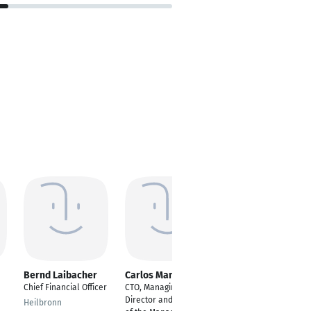
Bernd Laibacher
Carlos Manuel
Matthias Linke
Chief Financial Officer
CTO, Managing
Founder & CEO
Director and Member
Heilbronn
Hamburg