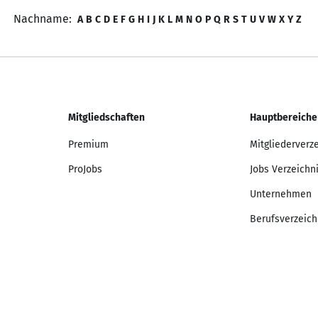
Nachname:
A
B
C
D
E
F
G
H
I
J
K
L
M
N
O
P
Q
R
S
T
U
V
W
X
Y
Z
Mitgliedschaften
Hauptbereiche
Premium
Mitgliederverz
ProJobs
Jobs Verzeichn
Unternehmen
Berufsverzeich