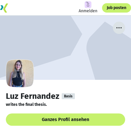
Job posten
Anmelden
Luz Fernandez
Basis
writes the final thesis.
Ganzes Profil ansehen