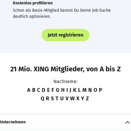
Kostenlos profitieren
Schon als Basis-Mitglied kannst Du Deine Job-Suche
deutlich optimieren.
Jetzt registrieren
21 Mio. XING Mitglieder, von A bis Z
Nachname:
A
B
C
D
E
F
G
H
I
J
K
L
M
N
O
P
Q
R
S
T
U
V
W
X
Y
Z
Unternehmen