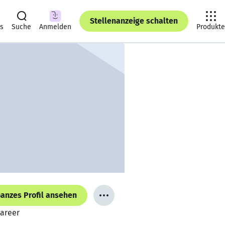
Stellenanzeige schalten
ts
Suche
Anmelden
Produkte
anzes Profil ansehen
Career