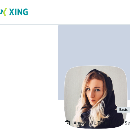
Inna Krapivna
Basis
Angestellt, Team Lead / Se