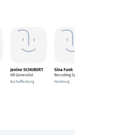
Janine SCHUBERT
Sina Funk
Stephanie
Naumann
HR Generalist
Recruiting Specialist
Talent Acquisition &
Aschaffenburg
Hamburg
Employer Branding
Managerin Northern
European Region
Leipzig