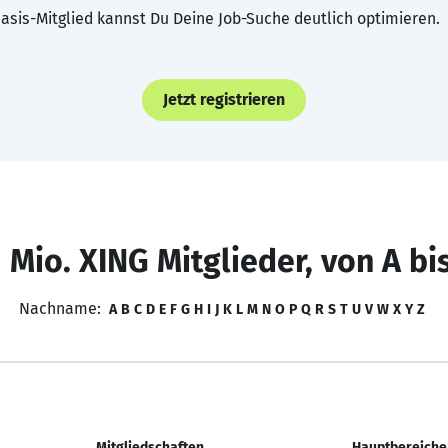
asis-Mitglied kannst Du Deine Job-Suche deutlich optimieren.
Jetzt registrieren
 Mio. XING Mitglieder, von A bi
Nachname:
A
B
C
D
E
F
G
H
I
J
K
L
M
N
O
P
Q
R
S
T
U
V
W
X
Y
Z
Mitgliedschaften
Hauptbereiche